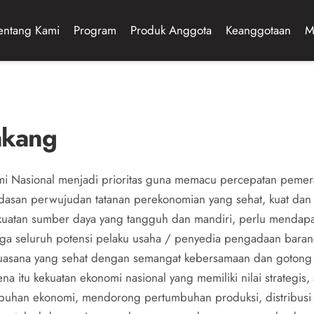
entang Kami
Program
Produk Anggota
Keanggotaan
M
akang
 Nasional menjadi prioritas guna memacu percepatan pemera
andasan perwujudan tatanan perekonomian yang sehat, kuat dan 
ekuatan sumber daya yang tangguh dan mandiri, perlu mendap
ga seluruh potensi pelaku usaha / penyedia pengadaan barang
asana yang sehat dengan semangat kebersamaan dan gotong r
ena itu kekuatan ekonomi nasional yang memiliki nilai strategis
uhan ekonomi, mendorong pertumbuhan produksi, distribusi d