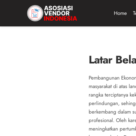
Home
T
Latar Bel
Pembangunan Ekonomi
masyarakat di atas l
rangka terciptanya k
perlindungan, sehing
berkembang dalam su
profesional. Oleh kar
meningkatkan pertumb